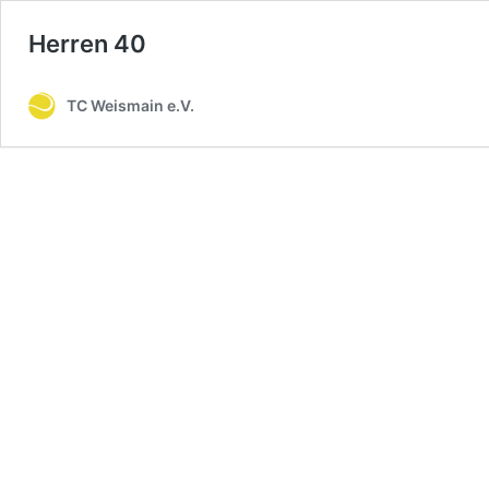
Herren 40
TC Weismain e.V.