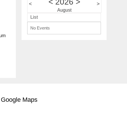
<
2026
>
<
>
August
List
No Events
 um
Google Maps