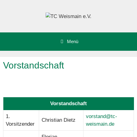
Zum
Inhalt
springen
Menü
Vorstandschaft
Vorstandschaft
1.
vorstand@tc-
Christian Dietz
Vorsitzender
weismain.de
Florian