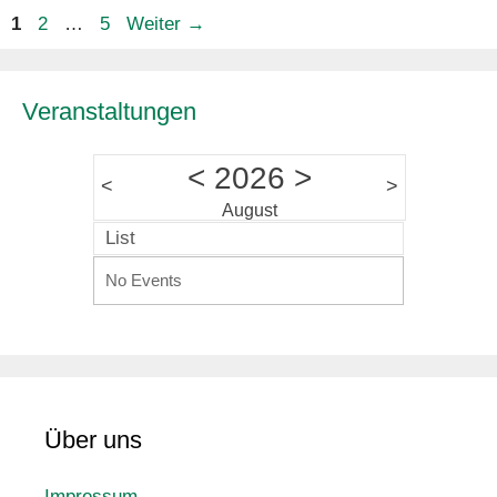
Seite
Seite
Seite
1
2
…
5
Weiter
→
Veranstaltungen
<
2026
>
<
>
August
List
No Events
Über uns
Impressum