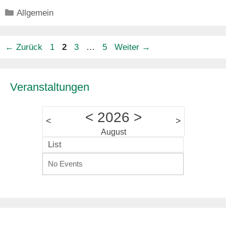
Kategorien
Allgemein
Seite
Seite
Seite
Seite
←
Zurück
1
2
3
…
5
Weiter
→
Veranstaltungen
<
2026
>
<
>
August
List
No Events