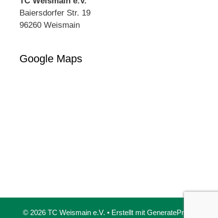
TC Weismain e.V.
Baiersdorfer Str. 19
96260 Weismain
Google Maps
© 2026 TC Weismain e.V.
• Erstellt mit
GeneratePress