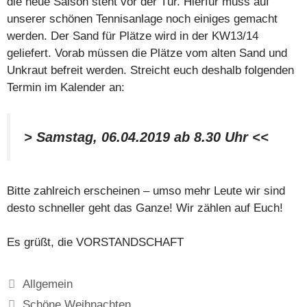
die neue Saison steht vor der Tür. Hierfür muss auf
unserer schönen Tennisanlage noch einiges gemacht
werden. Der Sand für Plätze wird in der KW13/14
geliefert. Vorab müssen die Plätze vom alten Sand und
Unkraut befreit werden. Streicht euch deshalb folgenden
Termin im Kalender an:
> Samstag, 06.04.2019 ab 8.30 Uhr <<
Bitte zahlreich erscheinen – umso mehr Leute wir sind
desto schneller geht das Ganze! Wir zählen auf Euch!
Es grüßt, die VORSTANDSCHAFT
Kategorien
Allgemein
Schöne Weihnachten